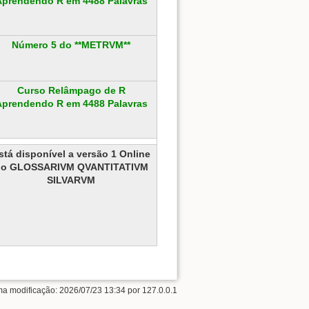
Aprendendo R em 4488 Palavras
Número 5 do **METRVM**
Curso Relâmpago de R
Aprendendo R em 4488 Palavras
stá disponível a versão 1 Online
do GLOSSARIVM QVANTITATIVM
SILVARVM
ima modificação:
2026/07/23 13:34
por
127.0.0.1