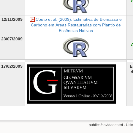
12/11/2009
Couto et al. (2009): Estimativa de Biomassa e
Carbono em Áreas Restauradas com Plantio de
Essências Nativas
23/07/2009
17/02/2009
E
publico/novidades.txt
· Últ