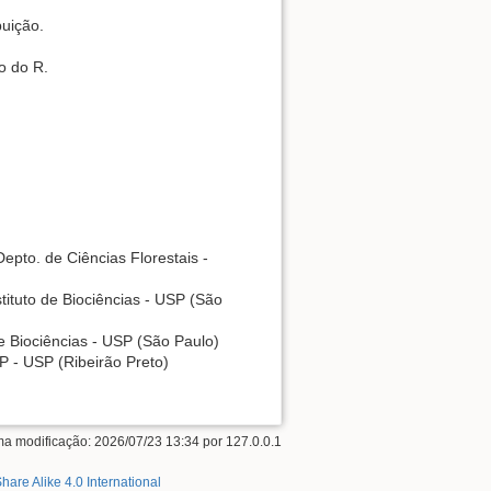
uição.
o do R.
epto. de Ciências Florestais -
tituto de Biociências - USP (São
de Biociências - USP (São Paulo)
P - USP (Ribeirão Preto)
ima modificação:
2026/07/23 13:34
por
127.0.0.1
hare Alike 4.0 International