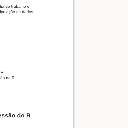
ia de trabalho e
ipulação de dados.
 R.
são no R.
essão do R