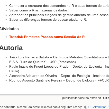
Conhecer a estrutura dos comandos no R e suas formas de atrib
Saber como o R armazenas os dados.
Aprender as principais funções de gerenciamento de uma sessã
Saber as diferenças formas de buscar ajuda no R.
Atividades
Tutorial: Primeiros Passos numa Sessão de R
Autoria
João Luís Ferreira Batista – Centro de Métodos Quantitativos – D
E.S.A. “Luiz de Queiroz” - USP (Piracicaba)
Paulo Inácio de Knegt López de Prado – Depto. de Ecologia - Ins
Paulo)
Alexandre Adalardo de Oliveira – Depto. de Ecologia - Instituto 
Rodrigo Augusto Santinelo Pereira – Depto. de Biologia - FFCLR
publico/tutoriais/uso-r/start.txt
· Últ
ao contrário, o conteúdo neste wiki está sob a seguinte licença:
CC Attribution-S